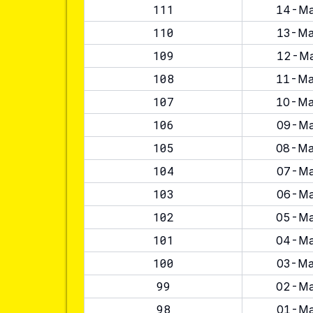
111
14-Ma
110
13-Ma
109
12-Ma
108
11-Ma
107
10-Ma
106
09-Ma
105
08-Ma
104
07-Ma
103
06-Ma
102
05-Ma
101
04-Ma
100
03-Ma
99
02-Ma
98
01-Ma