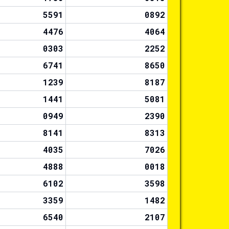
5591
0892
4476
4064
0303
2252
6741
8650
1239
8187
1441
5081
0949
2390
8141
8313
4035
7026
4888
0018
6102
3598
3359
1482
6540
2107