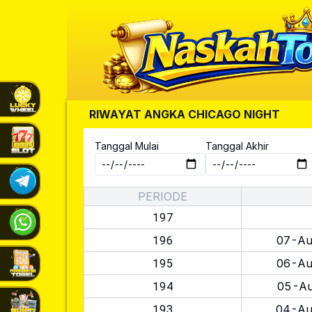
RIWAYAT ANGKA
CHICAGO NIGHT
Tanggal Mulai
Tanggal Akhir
PERIODE
197
196
07-Au
195
06-Au
194
05-Au
193
04-Au