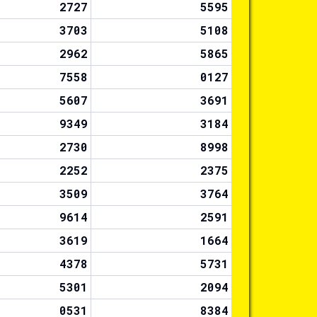
2727
5595
3703
5108
2962
5865
7558
0127
5607
3691
9349
3184
2730
8998
2252
2375
3509
3764
9614
2591
3619
1664
4378
5731
5301
2094
0531
8384