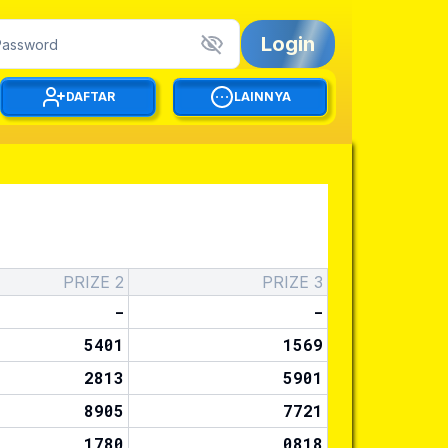
Login
DAFTAR
LAINNYA
PRIZE 2
PRIZE 3
-
-
5401
1569
2813
5901
8905
7721
1780
0818