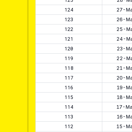
28-Ma
124
27-Ma
123
26-Ma
122
25-Ma
121
24-Ma
120
23-Ma
119
22-Ma
118
21-Ma
117
20-Ma
116
19-Ma
115
18-Ma
114
17-Ma
113
16-Ma
112
15-Ma