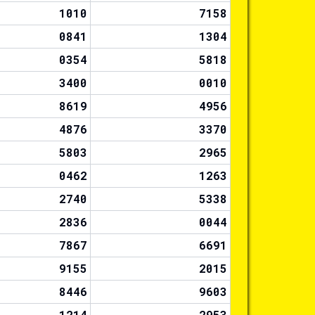
1010
7158
0841
1304
0354
5818
3400
0010
8619
4956
4876
3370
5803
2965
0462
1263
2740
5338
2836
0044
7867
6691
9155
2015
8446
9603
1214
2953