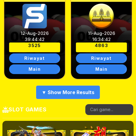
12-Aug-2026
11-Aug-2026
39
:
44
:
40
16
:
34
:
40
3525
4863
Riwayat
Riwayat
Main
Main
▼ Show More Results
SLOT GAMES