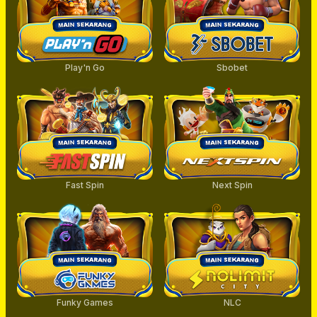
Play'n Go
Sbobet
Fast Spin
Next Spin
Funky Games
NLC