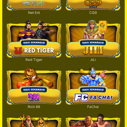
Net Ent
CQ9
Red Tiger
JiLi
Rich 88
FaChai