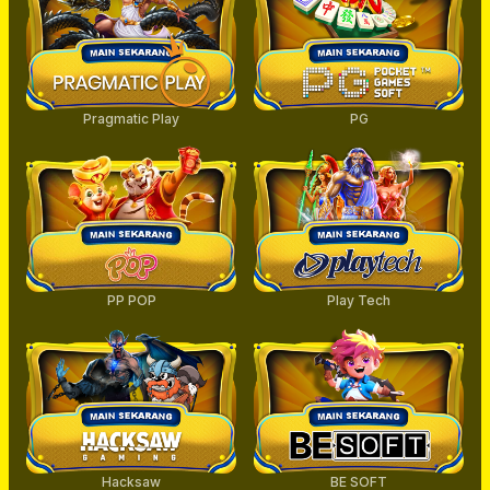
Pragmatic Play
PG
PP POP
Play Tech
Hacksaw
BE SOFT