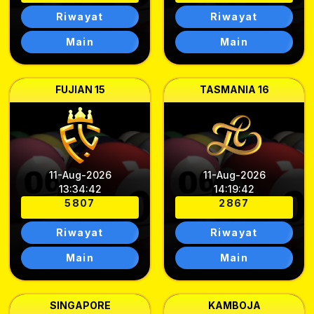
Riwayat
Riwayat
Main
Main
FUJIAN 15
TASMANIA 16
11-Aug-2026
11-Aug-2026
13
:
34
:
40
14
:
19
:
40
5807
2867
Riwayat
Riwayat
Main
Main
SINGAPORE
KAMBOJA