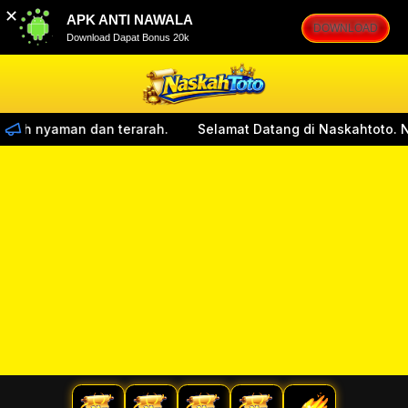
✕
APK ANTI NAWALA
DOWNLOAD
Download Dapat Bonus 20k
erarah.
Selamat Datang di Naskahtoto. Nikmati akses cepat