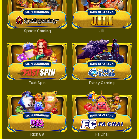
Spade Gaming
Jili
Fast Spin
Funky Gaming
Rich 88
Fa Chai