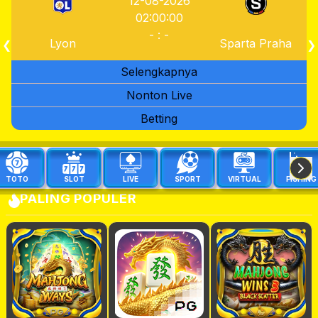
12-08-2026
02:00:00
- : -
Lyon
Sparta Praha
❮
❯
Selengkapnya
Nonton Live
Betting
TOTO
SLOT
LIVE
SPORT
VIRTUAL
FISHING
PALING POPULER