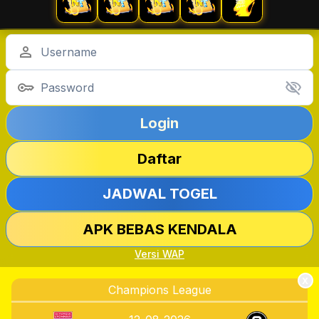
Login
Daftar
JADWAL TOGEL
APK BEBAS KENDALA
Versi WAP
X
Champions League