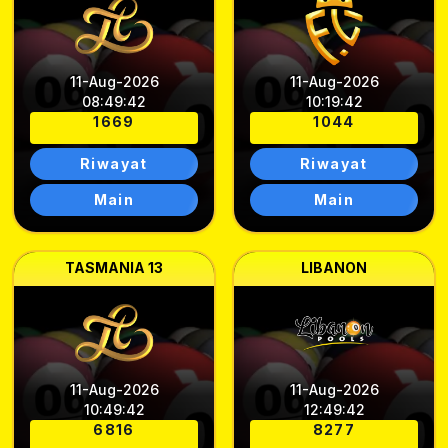
11-Aug-2026
11-Aug-2026
08
:
49
:
40
10
:
19
:
40
1669
1044
Riwayat
Riwayat
Main
Main
TASMANIA 13
LIBANON
11-Aug-2026
11-Aug-2026
10
:
49
:
40
12
:
49
:
40
6816
8277