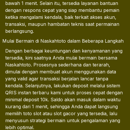
bawah 1 menit. Selain itu, tersedia layanan bantuan
dengan respons cepat yang siap membantu pemain
ketika mengalami kendala, baik terkait akses akun,
transaksi, maupun hambatan teknis saat permainan
berlangsung.
Mulai Bermain di Naskahtoto dalam Beberapa Langkah
Dengan berbagai keuntungan dan kenyamanan yang
tersedia, kini saatnya Anda mulai bermain bersama
Naskahtoto. Prosesnya sederhana dan terarah,
dimulai dengan membuat akun menggunakan data
yang valid agar transaksi berjalan lancar tanpa
kendala. Selanjutnya, lakukan deposit melalui sistem
QRIS instan terbaru kami untuk proses cepat dengan
minimal deposit 10k. Saldo akan masuk dalam waktu
kurang dari 1 menit, sehingga Anda dapat langsung
memilih toto slot atau slot gacor yang tersedia, lalu
menyusun strategi bermain untuk pengalaman yang
lebih optimal.