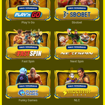
Play'n Go
Sbobet
Fast Spin
Next Spin
Funky Games
NLC