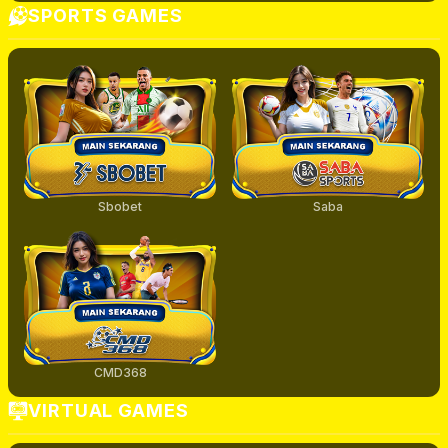
SPORTS GAMES
Sbobet
Saba
CMD368
VIRTUAL GAMES