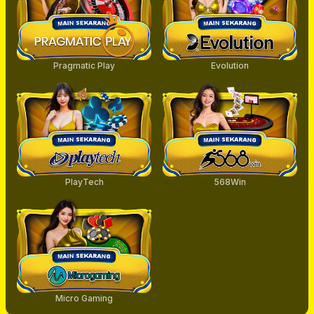
Pragmatic Play
Evolution
PlayTech
568Win
Micro Gaming