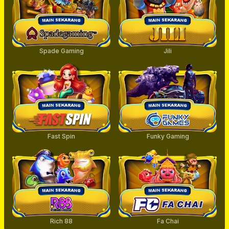
Spade Gaming
Jili
Fast Spin
Funky Gaming
Rich 88
Fa Chai