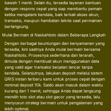
bawah 1 menit. Selain itu, tersedia layanan bantuan
dengan respons cepat yang siap membantu pemain
ketika mengalami kendala, baik terkait akses akun,
transaksi, maupun hambatan teknis saat permainan
berlangsung.
Mulai Bermain di Naskahtoto dalam Beberapa Langkah
Dengan berbagai keuntungan dan kenyamanan yang
tersedia, kini saatnya Anda mulai bermain bersama
Naskahtoto. Prosesnya sederhana dan terarah,
dimulai dengan membuat akun menggunakan data
yang valid agar transaksi berjalan lancar tanpa
kendala. Selanjutnya, lakukan deposit melalui sistem
QRIS instan terbaru kami untuk proses cepat dengan
minimal deposit 10k. Saldo akan masuk dalam waktu
kurang dari 1 menit, sehingga Anda dapat langsung
memilih toto slot atau slot gacor yang tersedia, lalu
menyusun strategi bermain untuk pengalaman yang
lebih optimal.