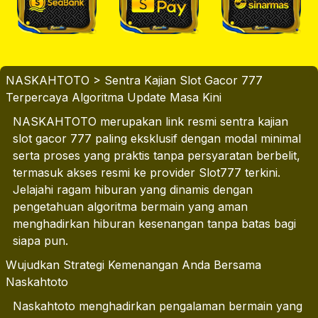
NASKAHTOTO > Sentra Kajian Slot Gacor 777
Terpercaya Algoritma Update Masa Kini
NASKAHTOTO
merupakan link resmi sentra kajian
slot gacor 777 paling eksklusif dengan modal minimal
serta proses yang praktis tanpa persyaratan berbelit,
termasuk akses resmi ke provider Slot777 terkini.
Jelajahi ragam hiburan yang dinamis dengan
pengetahuan algoritma bermain yang aman
menghadirkan hiburan kesenangan tanpa batas bagi
siapa pun.
Wujudkan Strategi Kemenangan Anda Bersama
Naskahtoto
Naskahtoto menghadirkan pengalaman bermain yang