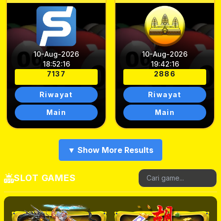
10-Aug-2026
10-Aug-2026
18
:
52
:
14
19
:
42
:
14
7137
2886
Riwayat
Riwayat
Main
Main
▼ Show More Results
SLOT GAMES