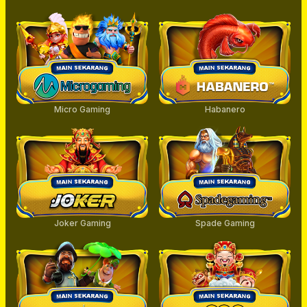
Micro Gaming
Habanero
Joker Gaming
Spade Gaming