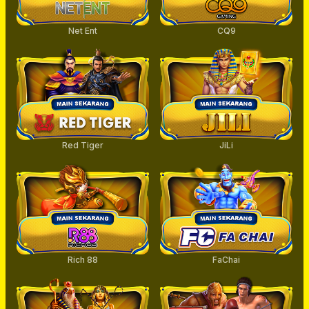
Net Ent
CQ9
Red Tiger
JiLi
Rich 88
FaChai