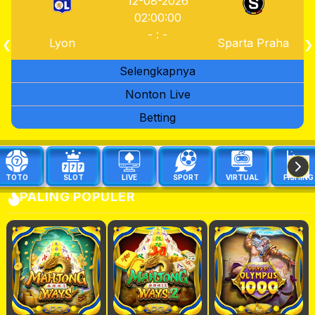
12-08-2026
02:00:00
- : -
Lyon
Sparta Praha
❮
❯
Selengkapnya
Nonton Live
Betting
TOTO
SLOT
LIVE
SPORT
VIRTUAL
FISHING
PALING POPULER