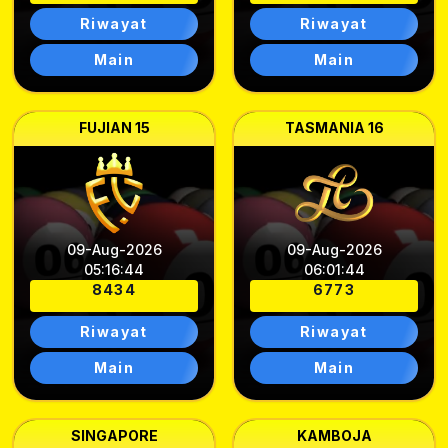
Riwayat
Riwayat
Main
Main
FUJIAN 15
TASMANIA 16
09-Aug-2026
09-Aug-2026
05
:
16
:
42
06
:
01
:
42
8434
6773
Riwayat
Riwayat
Main
Main
SINGAPORE
KAMBOJA