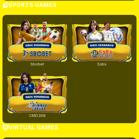
SPORTS GAMES
Sbobet
Saba
CMD368
VIRTUAL GAMES