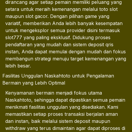
dirancang agar setiap pemain memiliki peluang yang
setara untuk meraih kemenangan melalui toto slot
maupun slot gacor. Dengan pilihan game yang
variatif, memberikan Anda lebih banyak kesempatan
untuk mengeksplor semua provider disini termasuk
slot777
yang paling eksklusif. Didukung proses
pendaftaran yang mudah dan sistem deposit qris
instan, Anda dapat memulai dengan mudah dan fokus
membangun strategi menuju target kemenangan yang
lebih besar.
Fasilitas Unggulan Naskahtoto untuk Pengalaman
Bermain yang Lebih Optimal
Kenyamanan bermain menjadi fokus utama
Naskahtoto, sehingga dapat dipastikan semua pemain
menikmati fasilitas unggulan yang disediakan. Kami
memastikan setiap proses transaksi berjalan aman
dan instan, baik melalui sistem deposit maupun
withdraw yang terus dimaintain agar dapat diproses di