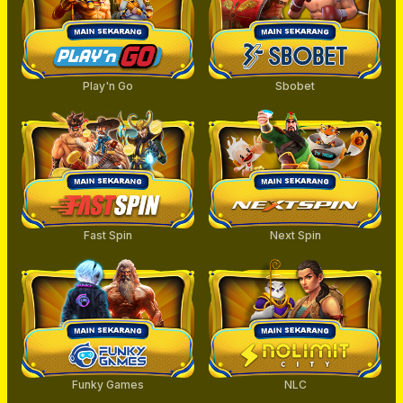
Play'n Go
Sbobet
Fast Spin
Next Spin
Funky Games
NLC