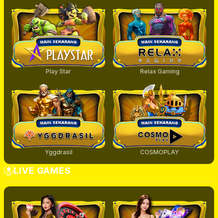
Play Star
Relax Gaming
Yggdrasil
COSMOPLAY
LIVE GAMES