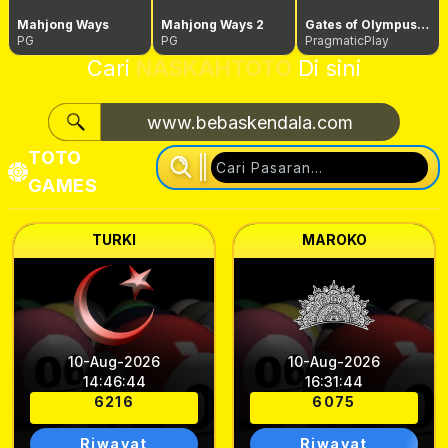
Mahjong Ways
Mahjong Ways 2
Gates of Olympus 1000
PG
PG
PragmaticPlay
Cari
NASKAHTOTO
Di sini
www.bebaskendala.com
TOTO
GAMES
TURKI
MAROKO
10-Aug-2026
10-Aug-2026
14
:
46
:
42
16
:
31
:
42
6216
6075
Riwayat
Riwayat