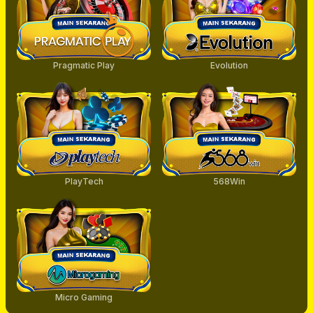
Pragmatic Play
Evolution
PlayTech
568Win
Micro Gaming