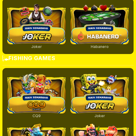
Joker
Habanero
FISHING GAMES
CQ9
Joker