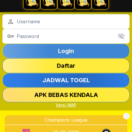
Login
Daftar
JADWAL TOGEL
APK BEBAS KENDALA
Versi WAP
X
Champions League