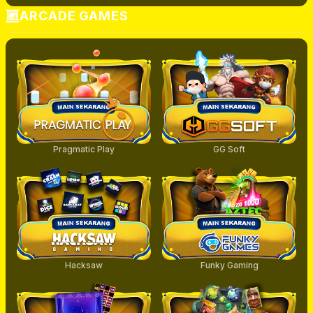
ARCADE GAMES
Pragmatic Play
GG Soft
Hacksaw
Funky Gaming