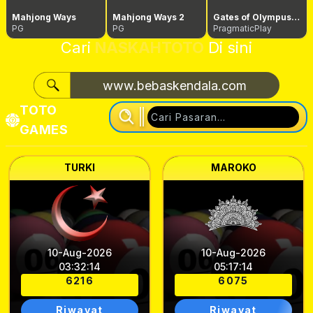
Mahjong Ways
Mahjong Ways 2
Gates of Olympus 1000
PG
PG
PragmaticPlay
Cari
NASKAHTOTO
Di sini
www.bebaskendala.com
TOTO
GAMES
TURKI
MAROKO
10-Aug-2026
10-Aug-2026
03
:
32
:
11
05
:
17
:
11
6216
6075
Riwayat
Riwayat