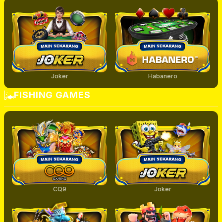
Joker
Habanero
FISHING GAMES
CQ9
Joker