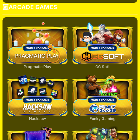
ARCADE GAMES
Pragmatic Play
GG Soft
Hacksaw
Funky Gaming