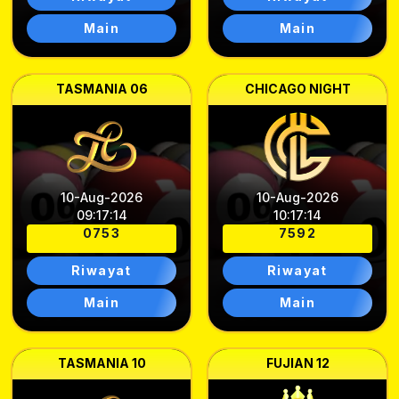
Main
Main
TASMANIA 06
CHICAGO NIGHT
10-Aug-2026
10-Aug-2026
09
:
17
:
11
10
:
17
:
11
0753
7592
Riwayat
Riwayat
Main
Main
TASMANIA 10
FUJIAN 12