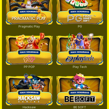
Pragmatic Play
PG
PP POP
Play Tech
Hacksaw
BE SOFT