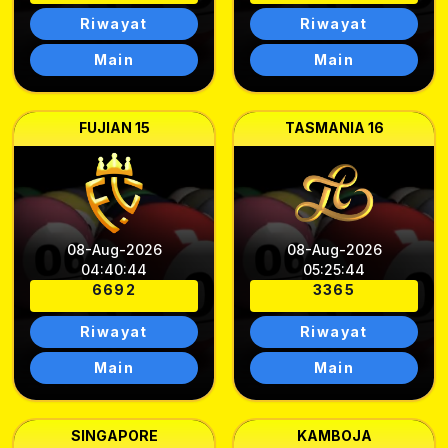
Riwayat
Riwayat
Main
Main
FUJIAN 15
TASMANIA 16
08-Aug-2026
08-Aug-2026
04
:
40
:
42
05
:
25
:
42
6692
3365
Riwayat
Riwayat
Main
Main
SINGAPORE
KAMBOJA