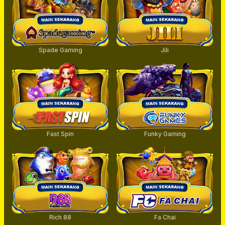
Spade Gaming
Jili
Fast Spin
Funky Gaming
Rich 88
Fa Chai