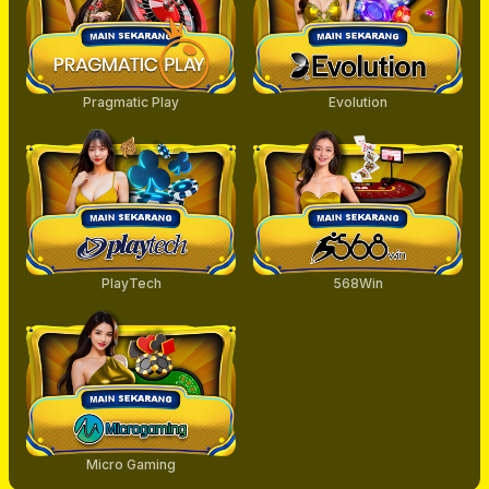
Pragmatic Play
Evolution
PlayTech
568Win
Micro Gaming