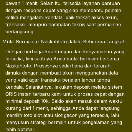
bawah 1 menit. Selain itu, tersedia layanan bantuan
dengan respons cepat yang siap membantu pemain
ketika mengalami kendala, baik terkait akses akun,
transaksi, maupun hambatan teknis saat permainan
berlangsung.
Mulai Bermain di Naskahtoto dalam Beberapa Langkah
Dengan berbagai keuntungan dan kenyamanan yang
tersedia, kini saatnya Anda mulai bermain bersama
Naskahtoto. Prosesnya sederhana dan terarah,
dimulai dengan membuat akun menggunakan data
yang valid agar transaksi berjalan lancar tanpa
kendala. Selanjutnya, lakukan deposit melalui sistem
QRIS instan terbaru kami untuk proses cepat dengan
minimal deposit 10k. Saldo akan masuk dalam waktu
kurang dari 1 menit, sehingga Anda dapat langsung
memilih toto slot atau slot gacor yang tersedia, lalu
menyusun strategi bermain untuk pengalaman yang
lebih optimal.