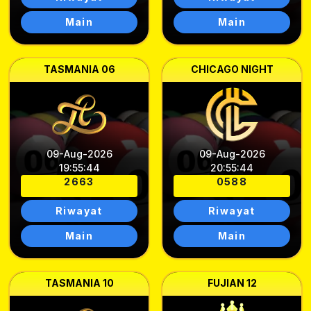
Main
Main
TASMANIA 06
CHICAGO NIGHT
09-Aug-2026
09-Aug-2026
19
:
55
:
42
20
:
55
:
42
2663
0588
Riwayat
Riwayat
Main
Main
TASMANIA 10
FUJIAN 12