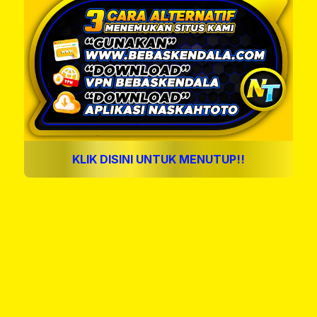
KLIK DISINI UNTUK MENUTUP!!