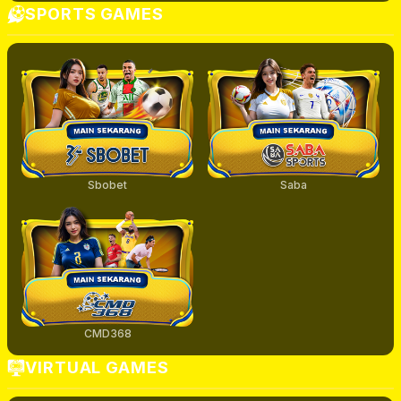
SPORTS GAMES
Sbobet
Saba
CMD368
VIRTUAL GAMES