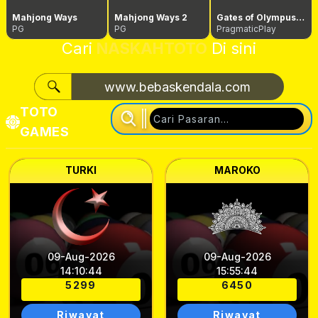
Mahjong Ways
Mahjong Ways 2
Gates of Olympus 1000
PG
PG
PragmaticPlay
Cari
NASKAHTOTO
Di sini
www.bebaskendala.com
TOTO
GAMES
TURKI
MAROKO
09-Aug-2026
09-Aug-2026
14
:
10
:
42
15
:
55
:
42
5299
6450
Riwayat
Riwayat