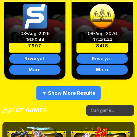
08-Aug-2026
08-Aug-2026
06
:
50
:
42
07
:
40
:
42
7907
8418
Riwayat
Riwayat
Main
Main
▼ Show More Results
SLOT GAMES