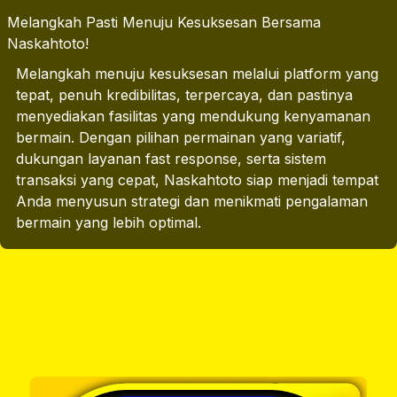
Melangkah Pasti Menuju Kesuksesan Bersama
Naskahtoto!
Melangkah menuju kesuksesan melalui platform yang
tepat, penuh kredibilitas, terpercaya, dan pastinya
menyediakan fasilitas yang mendukung kenyamanan
bermain. Dengan pilihan permainan yang variatif,
dukungan layanan fast response, serta sistem
transaksi yang cepat, Naskahtoto siap menjadi tempat
Anda menyusun strategi dan menikmati pengalaman
bermain yang lebih optimal.