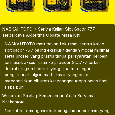
NASKAHTOTO > Sentra Kajian Slot Gacor 777
Terpercaya Algoritma Update Masa Kini
NASKAHTOTO
merupakan link resmi sentra kajian
slot gacor 777 paling eksklusif dengan modal minimal
serta proses yang praktis tanpa persyaratan berbelit,
termasuk akses resmi ke provider Slot777 terkini.
Jelajahi ragam hiburan yang dinamis dengan
pengetahuan algoritma bermain yang aman
menghadirkan hiburan kesenangan tanpa batas bagi
siapa pun.
Wujudkan Strategi Kemenangan Anda Bersama
Naskahtoto
Naskahtoto menghadirkan pengalaman bermain yang