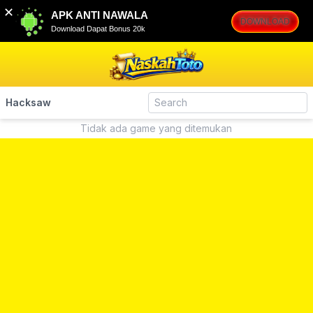
✕
APK ANTI NAWALA
DOWNLOAD
Download Dapat Bonus 20k
Hacksaw
Tidak ada game yang ditemukan